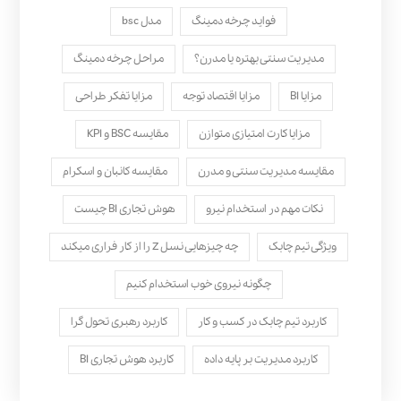
فواید چرخه دمینگ
مدل bsc
مدیریت سنتی بهتره یا مدرن؟
مراحل چرخه دمینگ
مزایا BI
مزایا اقتصاد توجه
مزایا تفکر طراحی
مزایا کارت امتیازی متوازن
مقایسه BSC و KPI
مقایسه مدیریت سنتی و مدرن
مقایسه کانبان و اسکرام
نکات مهم در استخدام نیرو
هوش تجاری BI چیست
ویژگی تیم چابک
چه چیزهایی نسل Z را از کار فراری میکند
چگونه نیروی خوب استخدام کنیم
کاربرد تیم چابک در کسب و کار
کاربرد رهبری تحول‌ گرا
کاربرد مدیریت بر پایه داده
کاربرد هوش تجاری BI