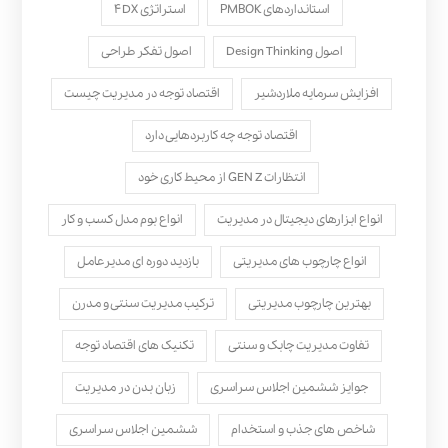
استانداردهای PMBOK
استراتژی ۴DX
اصول Design Thinking
اصول تفکر طراحی
افزایش سرمایه ملاردشیر
اقتصاد توجه در مدیریت چیست
اقتصاد توجه چه کاربردهایی دارد
انتظارات GEN Z از محیط کاری خود
انواع ابزارهای دیجیتال در مدیریت
انواع بوم مدل کسب‌ و کار
انواع چارچوب های مدیریتی
بازدید دوره ای مدیرعامل
بهترین چارچوب مدیریتی
ترکیب مدیریت سنتی و مدرن
تفاوت مدیریت چابک و سنتی
تکنیک های اقتصاد توجه
جوایز ششمین اجلاس سراسری
زبان بدن در مدیریت
شاخص های جذب و استخدام
ششمین اجلاس سراسری