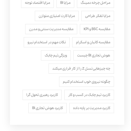
مراحل چرخه دمینگ
مزایا BI
مزایا اقتصاد توجه
مزایا تفکر طراحی
مزایا کارت امتیازی متوازن
مقایسه BSC و KPI
مقایسه مدیریت سنتی و مدرن
مقایسه کانبان و اسکرام
نکات مهم در استخدام نیرو
هوش تجاری BI چیست
ویژگی تیم چابک
چه چیزهایی نسل Z را از کار فراری میکند
چگونه نیروی خوب استخدام کنیم
کاربرد تیم چابک در کسب و کار
کاربرد رهبری تحول‌ گرا
کاربرد مدیریت بر پایه داده
کاربرد هوش تجاری BI