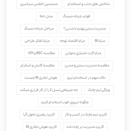
شاخص های جذب و استخدام
ششمین اجلاس سراسری
فواید چرخه دمینگ
مدل bsc
مدیریت سنتی بهتره یا مدرن؟
مراحل چرخه دمینگ
مزایا BI
مزایا اقتصاد توجه
مزایا تفکر طراحی
مزایا کارت امتیازی متوازن
مقایسه BSC و KPI
مقایسه مدیریت سنتی و مدرن
مقایسه کانبان و اسکرام
نکات مهم در استخدام نیرو
هوش تجاری BI چیست
ویژگی تیم چابک
چه چیزهایی نسل Z را از کار فراری میکند
چگونه نیروی خوب استخدام کنیم
کاربرد تیم چابک در کسب و کار
کاربرد رهبری تحول‌ گرا
کاربرد مدیریت بر پایه داده
کاربرد هوش تجاری BI