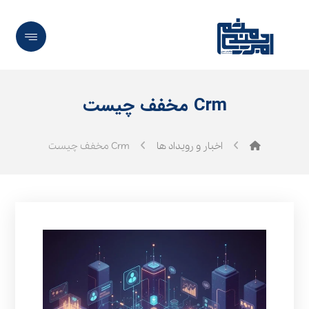
Crm مخفف چیست
اخبار و رویداد ها
Crm مخفف چیست