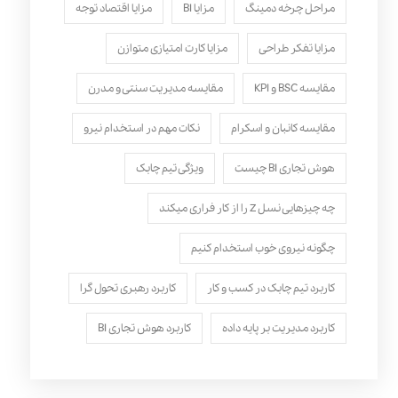
مراحل چرخه دمینگ
مزایا BI
مزایا اقتصاد توجه
مزایا تفکر طراحی
مزایا کارت امتیازی متوازن
مقایسه BSC و KPI
مقایسه مدیریت سنتی و مدرن
مقایسه کانبان و اسکرام
نکات مهم در استخدام نیرو
هوش تجاری BI چیست
ویژگی تیم چابک
چه چیزهایی نسل Z را از کار فراری میکند
چگونه نیروی خوب استخدام کنیم
کاربرد تیم چابک در کسب و کار
کاربرد رهبری تحول‌ گرا
کاربرد مدیریت بر پایه داده
کاربرد هوش تجاری BI