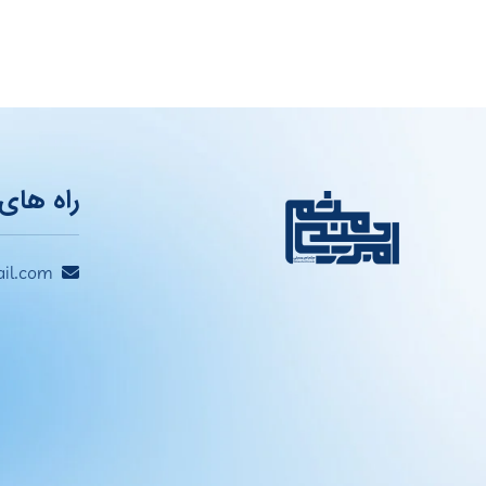
راه های 
il.com