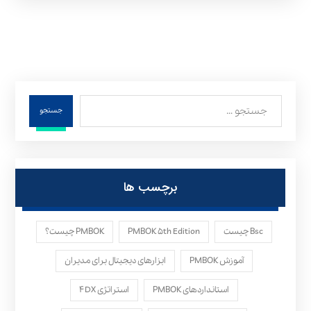
جستجو
برچسب ها
Bsc چیست
PMBOK ۵th Edition
PMBOK چیست؟
آموزش PMBOK
ابزارهای دیجیتال برای مدیران
استانداردهای PMBOK
استراتژی ۴DX