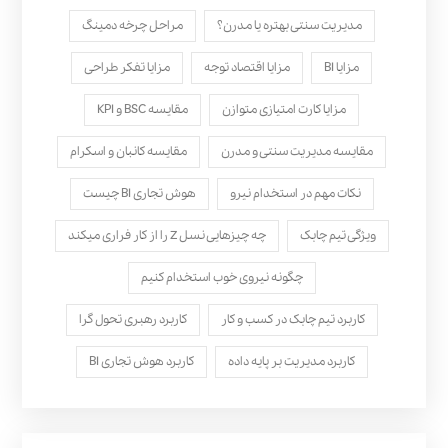
مدیریت سنتی بهتره یا مدرن؟
مراحل چرخه دمینگ
مزایا BI
مزایا اقتصاد توجه
مزایا تفکر طراحی
مزایا کارت امتیازی متوازن
مقایسه BSC و KPI
مقایسه مدیریت سنتی و مدرن
مقایسه کانبان و اسکرام
نکات مهم در استخدام نیرو
هوش تجاری BI چیست
ویژگی تیم چابک
چه چیزهایی نسل Z را از کار فراری میکند
چگونه نیروی خوب استخدام کنیم
کاربرد تیم چابک در کسب و کار
کاربرد رهبری تحول‌ گرا
کاربرد مدیریت بر پایه داده
کاربرد هوش تجاری BI