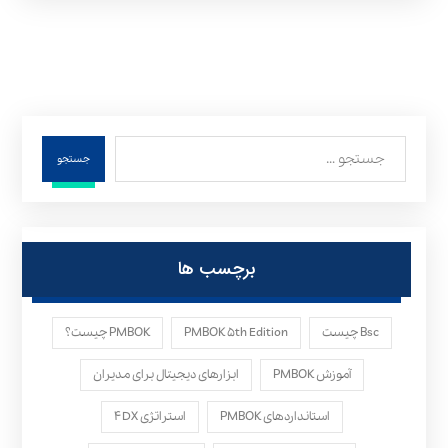
جستجو
برچسب ها
Bsc چیست
PMBOK ۵th Edition
PMBOK چیست؟
آموزش PMBOK
ابزارهای دیجیتال برای مدیران
استانداردهای PMBOK
استراتژی ۴DX