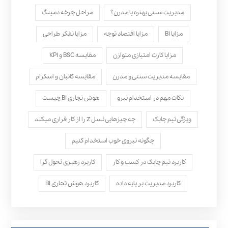
مدیریت سنتی بهتره یا مدرن؟
مراحل چرخه دمینگ
مزایا BI
مزایا اقتصاد توجه
مزایا تفکر طراحی
مزایا کارت امتیازی متوازن
مقایسه BSC و KPI
مقایسه مدیریت سنتی و مدرن
مقایسه کانبان و اسکرام
نکات مهم در استخدام نیرو
هوش تجاری BI چیست
ویژگی تیم چابک
چه چیزهایی نسل Z را از کار فراری میکند
چگونه نیروی خوب استخدام کنیم
کاربرد تیم چابک در کسب و کار
کاربرد رهبری تحول‌ گرا
کاربرد مدیریت بر پایه داده
کاربرد هوش تجاری BI