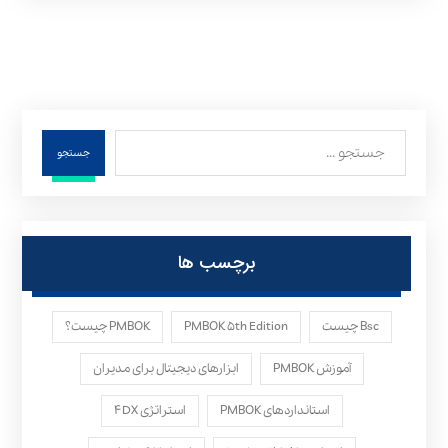
جستجو
برچسب ها
Bsc چیست
PMBOK ۵th Edition
PMBOK چیست؟
آموزش PMBOK
ابزارهای دیجیتال برای مدیران
استانداردهای PMBOK
استراتژی ۴DX