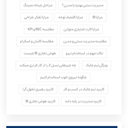
مدیریت سنتی بهتره یا مدرن؟
مراحل چرخه دمینگ
مزایا BI
مزایا اقتصاد توجه
مزایا تفکر طراحی
مزایا کارت امتیازی متوازن
مقایسه BSC و KPI
مقایسه مدیریت سنتی و مدرن
مقایسه کانبان و اسکرام
نکات مهم در استخدام نیرو
هوش تجاری BI چیست
ویژگی تیم چابک
چه چیزهایی نسل Z را از کار فراری میکند
چگونه نیروی خوب استخدام کنیم
کاربرد تیم چابک در کسب و کار
کاربرد رهبری تحول‌ گرا
کاربرد مدیریت بر پایه داده
کاربرد هوش تجاری BI