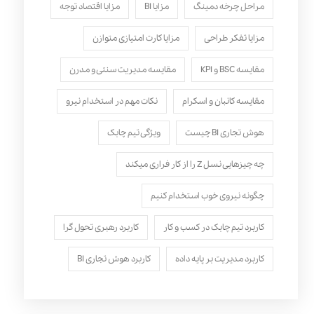
مراحل چرخه دمینگ
مزایا BI
مزایا اقتصاد توجه
مزایا تفکر طراحی
مزایا کارت امتیازی متوازن
مقایسه BSC و KPI
مقایسه مدیریت سنتی و مدرن
مقایسه کانبان و اسکرام
نکات مهم در استخدام نیرو
هوش تجاری BI چیست
ویژگی تیم چابک
چه چیزهایی نسل Z را از کار فراری میکند
چگونه نیروی خوب استخدام کنیم
کاربرد تیم چابک در کسب و کار
کاربرد رهبری تحول‌ گرا
کاربرد مدیریت بر پایه داده
کاربرد هوش تجاری BI