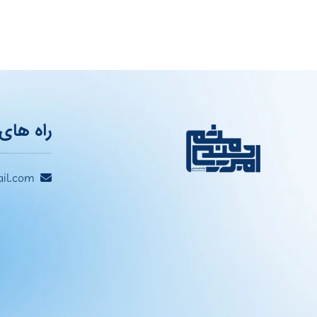
راه های 
il.com