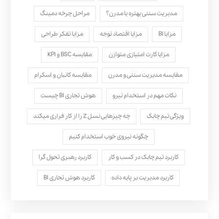
مدیریت سنتی بهتره یا مدرن؟
مراحل چرخه دمینگ
مزایا BI
مزایا اقتصاد توجه
مزایا تفکر طراحی
مزایا کارت امتیازی متوازن
مقایسه BSC و KPI
مقایسه مدیریت سنتی و مدرن
مقایسه کانبان و اسکرام
نکات مهم در استخدام نیرو
هوش تجاری BI چیست
ویژگی تیم چابک
چه چیزهایی نسل Z را از کار فراری میکند
چگونه نیروی خوب استخدام کنیم
کاربرد تیم چابک در کسب و کار
کاربرد رهبری تحول‌ گرا
کاربرد مدیریت بر پایه داده
کاربرد هوش تجاری BI