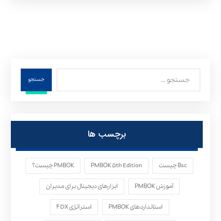
جستجو
برچسب ها
Bsc چیست
PMBOK ۵th Edition
PMBOK چیست؟
آموزش PMBOK
ابزارهای دیجیتال برای مدیران
استانداردهای PMBOK
استراتژی ۴DX