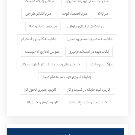
مدیریت سنتی بهتره یا مدرن؟
مراحل چرخه دمینگ
مزایا BI
مزایا اقتصاد توجه
مزایا تفکر طراحی
مزایا کارت امتیازی متوازن
مقایسه BSC و KPI
مقایسه مدیریت سنتی و مدرن
مقایسه کانبان و اسکرام
نکات مهم در استخدام نیرو
هوش تجاری BI چیست
ویژگی تیم چابک
چه چیزهایی نسل Z را از کار فراری میکند
چگونه نیروی خوب استخدام کنیم
کاربرد تیم چابک در کسب و کار
کاربرد رهبری تحول‌ گرا
کاربرد مدیریت بر پایه داده
کاربرد هوش تجاری BI