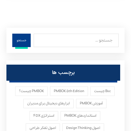
جستجو
برچسب ها
Bsc چیست
PMBOK ۵th Edition
PMBOK چیست؟
آموزش PMBOK
ابزارهای دیجیتال برای مدیران
استانداردهای PMBOK
استراتژی ۴DX
اصول Design Thinking
اصول تفکر طراحی