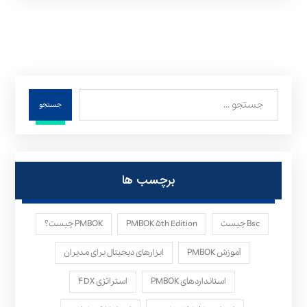
جستجو
برچسب ها
Bsc چیست
PMBOK ۵th Edition
PMBOK چیست؟
آموزش PMBOK
ابزارهای دیجیتال برای مدیران
استانداردهای PMBOK
استراتژی ۴DX