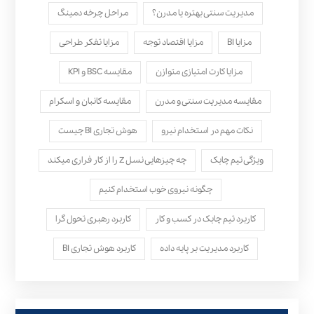
مدیریت سنتی بهتره یا مدرن؟
مراحل چرخه دمینگ
مزایا BI
مزایا اقتصاد توجه
مزایا تفکر طراحی
مزایا کارت امتیازی متوازن
مقایسه BSC و KPI
مقایسه مدیریت سنتی و مدرن
مقایسه کانبان و اسکرام
نکات مهم در استخدام نیرو
هوش تجاری BI چیست
ویژگی تیم چابک
چه چیزهایی نسل Z را از کار فراری میکند
چگونه نیروی خوب استخدام کنیم
کاربرد تیم چابک در کسب و کار
کاربرد رهبری تحول‌ گرا
کاربرد مدیریت بر پایه داده
کاربرد هوش تجاری BI