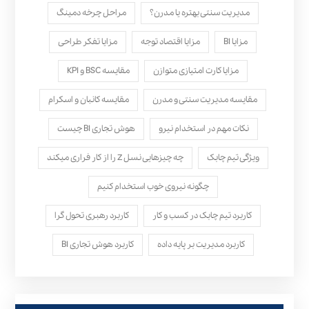
مدیریت سنتی بهتره یا مدرن؟
مراحل چرخه دمینگ
مزایا BI
مزایا اقتصاد توجه
مزایا تفکر طراحی
مزایا کارت امتیازی متوازن
مقایسه BSC و KPI
مقایسه مدیریت سنتی و مدرن
مقایسه کانبان و اسکرام
نکات مهم در استخدام نیرو
هوش تجاری BI چیست
ویژگی تیم چابک
چه چیزهایی نسل Z را از کار فراری میکند
چگونه نیروی خوب استخدام کنیم
کاربرد تیم چابک در کسب و کار
کاربرد رهبری تحول‌ گرا
کاربرد مدیریت بر پایه داده
کاربرد هوش تجاری BI