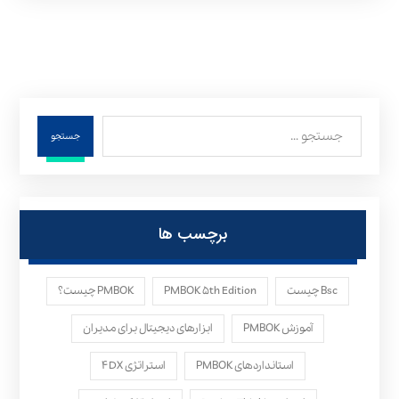
جستجو
برچسب ها
Bsc چیست
PMBOK ۵th Edition
PMBOK چیست؟
آموزش PMBOK
ابزارهای دیجیتال برای مدیران
استانداردهای PMBOK
استراتژی ۴DX