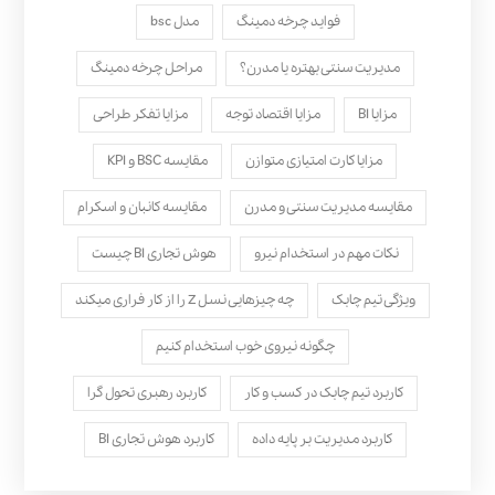
فواید چرخه دمینگ
مدل bsc
مدیریت سنتی بهتره یا مدرن؟
مراحل چرخه دمینگ
مزایا BI
مزایا اقتصاد توجه
مزایا تفکر طراحی
مزایا کارت امتیازی متوازن
مقایسه BSC و KPI
مقایسه مدیریت سنتی و مدرن
مقایسه کانبان و اسکرام
نکات مهم در استخدام نیرو
هوش تجاری BI چیست
ویژگی تیم چابک
چه چیزهایی نسل Z را از کار فراری میکند
چگونه نیروی خوب استخدام کنیم
کاربرد تیم چابک در کسب و کار
کاربرد رهبری تحول‌ گرا
کاربرد مدیریت بر پایه داده
کاربرد هوش تجاری BI