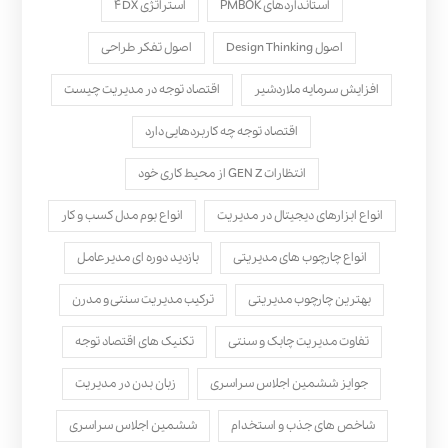
استانداردهای PMBOK
استراتژی ۴DX
اصول Design Thinking
اصول تفکر طراحی
افزایش سرمایه ملاردشیر
اقتصاد توجه در مدیریت چیست
اقتصاد توجه چه کاربردهایی دارد
انتظارات GEN Z از محیط کاری خود
انواع ابزارهای دیجیتال در مدیریت
انواع بوم مدل کسب‌ و کار
انواع چارچوب های مدیریتی
بازدید دوره ای مدیرعامل
بهترین چارچوب مدیریتی
ترکیب مدیریت سنتی و مدرن
تفاوت مدیریت چابک و سنتی
تکنیک های اقتصاد توجه
جوایز ششمین اجلاس سراسری
زبان بدن در مدیریت
شاخص های جذب و استخدام
ششمین اجلاس سراسری