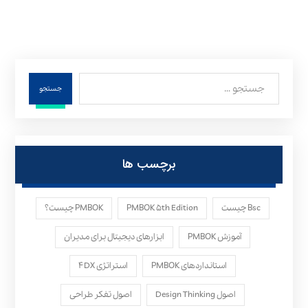
جستجو
برچسب ها
Bsc چیست
PMBOK ۵th Edition
PMBOK چیست؟
آموزش PMBOK
ابزارهای دیجیتال برای مدیران
استانداردهای PMBOK
استراتژی ۴DX
اصول Design Thinking
اصول تفکر طراحی