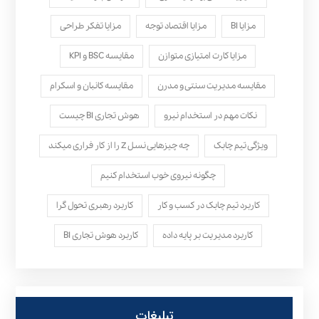
مزایا BI
مزایا اقتصاد توجه
مزایا تفکر طراحی
مزایا کارت امتیازی متوازن
مقایسه BSC و KPI
مقایسه مدیریت سنتی و مدرن
مقایسه کانبان و اسکرام
نکات مهم در استخدام نیرو
هوش تجاری BI چیست
ویژگی تیم چابک
چه چیزهایی نسل Z را از کار فراری میکند
چگونه نیروی خوب استخدام کنیم
کاربرد تیم چابک در کسب و کار
کاربرد رهبری تحول‌ گرا
کاربرد مدیریت بر پایه داده
کاربرد هوش تجاری BI
تبلیغات