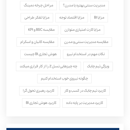
مدیریت سنتی بهتره یا مدرن؟
مراحل چرخه دمینگ
مزایا BI
مزایا اقتصاد توجه
مزایا تفکر طراحی
مزایا کارت امتیازی متوازن
مقایسه BSC و KPI
مقایسه مدیریت سنتی و مدرن
مقایسه کانبان و اسکرام
نکات مهم در استخدام نیرو
هوش تجاری BI چیست
ویژگی تیم چابک
چه چیزهایی نسل Z را از کار فراری میکند
چگونه نیروی خوب استخدام کنیم
کاربرد تیم چابک در کسب و کار
کاربرد رهبری تحول‌ گرا
کاربرد مدیریت بر پایه داده
کاربرد هوش تجاری BI