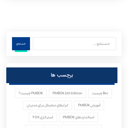
جستجو
برچسب ها
Bsc چیست
PMBOK ۵th Edition
PMBOK چیست؟
آموزش PMBOK
ابزارهای دیجیتال برای مدیران
استانداردهای PMBOK
استراتژی ۴DX