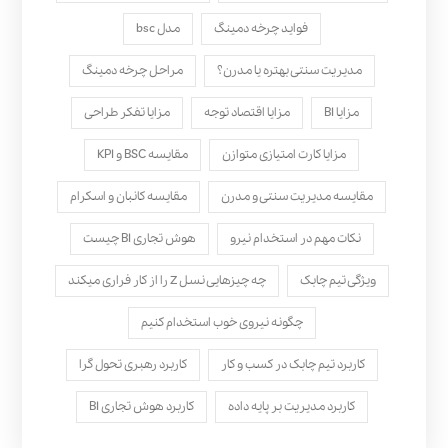
فواید چرخه دمینگ
مدل bsc
مدیریت سنتی بهتره یا مدرن؟
مراحل چرخه دمینگ
مزایا BI
مزایا اقتصاد توجه
مزایا تفکر طراحی
مزایا کارت امتیازی متوازن
مقایسه BSC و KPI
مقایسه مدیریت سنتی و مدرن
مقایسه کانبان و اسکرام
نکات مهم در استخدام نیرو
هوش تجاری BI چیست
ویژگی تیم چابک
چه چیزهایی نسل Z را از کار فراری میکند
چگونه نیروی خوب استخدام کنیم
کاربرد تیم چابک در کسب و کار
کاربرد رهبری تحول‌ گرا
کاربرد مدیریت بر پایه داده
کاربرد هوش تجاری BI