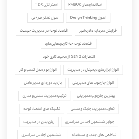
استانداردهای PMBOK
استراتژی ۴DX
اصول Design Thinking
اصول تفکر طراحی
افزایش سرمایه ملاردشیر
اقتصاد توجه در مدیریت چیست
اقتصاد توجه چه کاربردهایی دارد
انتظارات GEN Z از محیط کاری خود
انواع ابزارهای دیجیتال در مدیریت
انواع بوم مدل کسب‌ و کار
انواع چارچوب های مدیریتی
بازدید دوره ای مدیرعامل
بهترین چارچوب مدیریتی
ترکیب مدیریت سنتی و مدرن
تفاوت مدیریت چابک و سنتی
تکنیک های اقتصاد توجه
جوایز ششمین اجلاس سراسری
زبان بدن در مدیریت
شاخص های جذب و استخدام
ششمین اجلاس سراسری