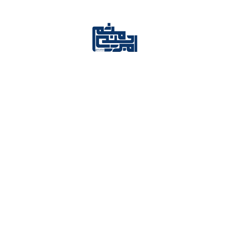
مدیریت سنتی بهتره یا مدرن؟
مراحل چرخه دمینگ
مزایا BI
مزایا اقتصاد توجه
مزایا تفکر طراحی
مزایا کارت امتیازی متوازن
مقایسه BSC و KPI
مقایسه مدیریت سنتی و مدرن
مقایسه کانبان و اسکرام
نکات مهم در استخدام نیرو
هوش تجاری BI چیست
ویژگی تیم چابک
چه چیزهایی نسل Z را از کار فراری میکند
چگونه نیروی خوب استخدام کنیم
کاربرد تیم چابک در کسب و کار
کاربرد رهبری تحول‌ گرا
کاربرد مدیریت بر پایه داده
کاربرد هوش تجاری BI