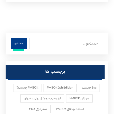
جستجو
برچسب ها
Bsc چیست
PMBOK ۵th Edition
PMBOK چیست؟
آموزش PMBOK
ابزارهای دیجیتال برای مدیران
استانداردهای PMBOK
استراتژی ۴DX