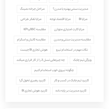
مدیریت سنتی بهتره یا مدرن؟
مراحل چرخه دمینگ
مزایا BI
مزایا اقتصاد توجه
مزایا تفکر طراحی
مزایا کارت امتیازی متوازن
مقایسه BSC و KPI
مقایسه مدیریت سنتی و مدرن
مقایسه کانبان و اسکرام
نکات مهم در استخدام نیرو
هوش تجاری BI چیست
ویژگی تیم چابک
چه چیزهایی نسل Z را از کار فراری میکند
چگونه نیروی خوب استخدام کنیم
کاربرد تیم چابک در کسب و کار
کاربرد رهبری تحول‌ گرا
کاربرد مدیریت بر پایه داده
کاربرد هوش تجاری BI