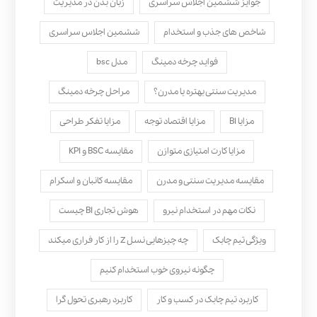
جوایز ششمین اجلاس سراسری
زبان بدن در مدیریت
شاخص های جذب و استخدام
ششمین اجلاس سراسری
فواید چرخه دمینگ
مدل bsc
مدیریت سنتی بهتره یا مدرن؟
مراحل چرخه دمینگ
مزایا BI
مزایا اقتصاد توجه
مزایا تفکر طراحی
مزایا کارت امتیازی متوازن
مقایسه BSC و KPI
مقایسه مدیریت سنتی و مدرن
مقایسه کانبان و اسکرام
نکات مهم در استخدام نیرو
هوش تجاری BI چیست
ویژگی تیم چابک
چه چیزهایی نسل Z را از کار فراری میکند
چگونه نیروی خوب استخدام کنیم
کاربرد تیم چابک در کسب و کار
کاربرد رهبری تحول‌ گرا