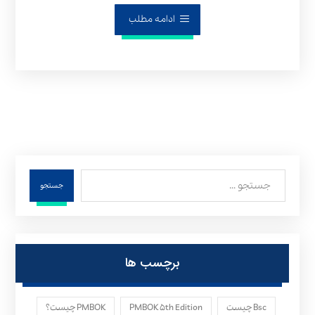
ادامه مطلب
جستجو
برچسب ها
Bsc چیست
PMBOK ۵th Edition
PMBOK چیست؟