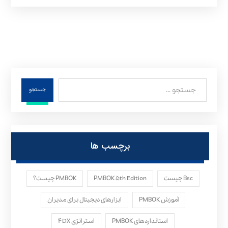
جستجو
برچسب ها
Bsc چیست
PMBOK ۵th Edition
PMBOK چیست؟
آموزش PMBOK
ابزارهای دیجیتال برای مدیران
استانداردهای PMBOK
استراتژی ۴DX