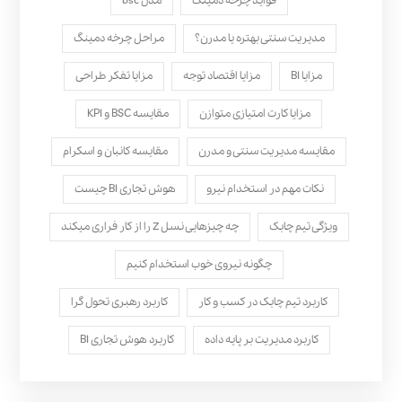
فواید چرخه دمینگ
مدل bsc
مدیریت سنتی بهتره یا مدرن؟
مراحل چرخه دمینگ
مزایا BI
مزایا اقتصاد توجه
مزایا تفکر طراحی
مزایا کارت امتیازی متوازن
مقایسه BSC و KPI
مقایسه مدیریت سنتی و مدرن
مقایسه کانبان و اسکرام
نکات مهم در استخدام نیرو
هوش تجاری BI چیست
ویژگی تیم چابک
چه چیزهایی نسل Z را از کار فراری میکند
چگونه نیروی خوب استخدام کنیم
کاربرد تیم چابک در کسب و کار
کاربرد رهبری تحول‌ گرا
کاربرد مدیریت بر پایه داده
کاربرد هوش تجاری BI