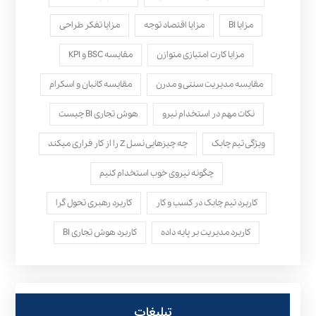
مزایا BI
مزایا اقتصاد توجه
مزایا تفکر طراحی
مزایا کارت امتیازی متوازن
مقایسه BSC و KPI
مقایسه مدیریت سنتی و مدرن
مقایسه کانبان و اسکرام
نکات مهم در استخدام نیرو
هوش تجاری BI چیست
ویژگی تیم چابک
چه چیزهایی نسل Z را از کار فراری میکند
چگونه نیروی خوب استخدام کنیم
کاربرد تیم چابک در کسب و کار
کاربرد رهبری تحول‌ گرا
کاربرد مدیریت بر پایه داده
کاربرد هوش تجاری BI
تبلیغات