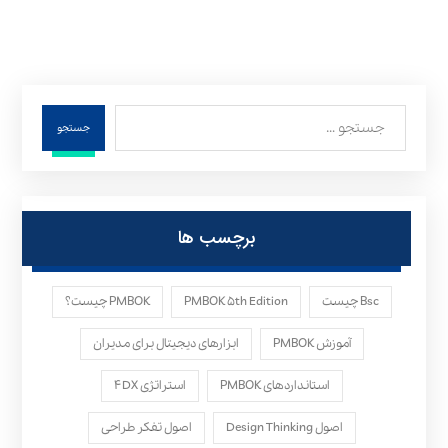
جستجو
برچسب ها
Bsc چیست
PMBOK ۵th Edition
PMBOK چیست؟
آموزش PMBOK
ابزارهای دیجیتال برای مدیران
استانداردهای PMBOK
استراتژی ۴DX
اصول Design Thinking
اصول تفکر طراحی