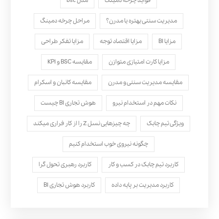
فواید چرخه دمینگ
مدل bsc
مدیریت سنتی بهتره یا مدرن؟
مراحل چرخه دمینگ
مزایا BI
مزایا اقتصاد توجه
مزایا تفکر طراحی
مزایا کارت امتیازی متوازن
مقایسه BSC و KPI
مقایسه مدیریت سنتی و مدرن
مقایسه کانبان و اسکرام
نکات مهم در استخدام نیرو
هوش تجاری BI چیست
ویژگی تیم چابک
چه چیزهایی نسل Z را از کار فراری میکند
چگونه نیروی خوب استخدام کنیم
کاربرد تیم چابک در کسب و کار
کاربرد رهبری تحول‌ گرا
کاربرد مدیریت بر پایه داده
کاربرد هوش تجاری BI