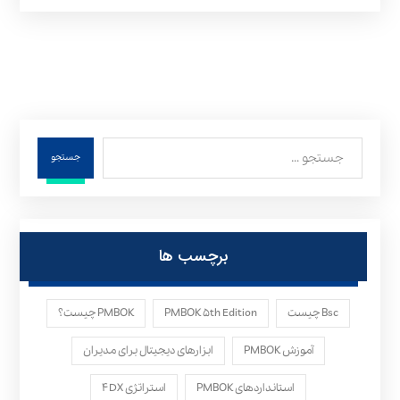
جستجو
برچسب ها
Bsc چیست
PMBOK ۵th Edition
PMBOK چیست؟
آموزش PMBOK
ابزارهای دیجیتال برای مدیران
استانداردهای PMBOK
استراتژی ۴DX