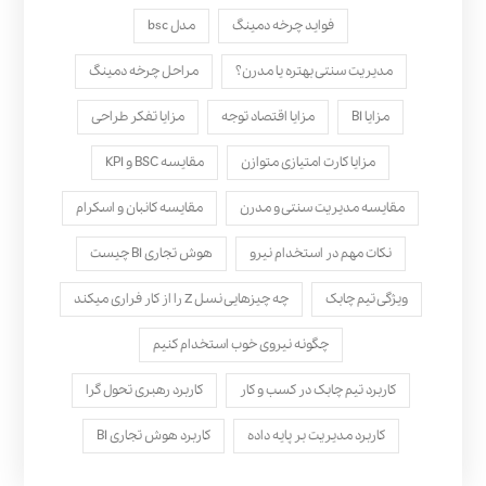
فواید چرخه دمینگ
مدل bsc
مدیریت سنتی بهتره یا مدرن؟
مراحل چرخه دمینگ
مزایا BI
مزایا اقتصاد توجه
مزایا تفکر طراحی
مزایا کارت امتیازی متوازن
مقایسه BSC و KPI
مقایسه مدیریت سنتی و مدرن
مقایسه کانبان و اسکرام
نکات مهم در استخدام نیرو
هوش تجاری BI چیست
ویژگی تیم چابک
چه چیزهایی نسل Z را از کار فراری میکند
چگونه نیروی خوب استخدام کنیم
کاربرد تیم چابک در کسب و کار
کاربرد رهبری تحول‌ گرا
کاربرد مدیریت بر پایه داده
کاربرد هوش تجاری BI