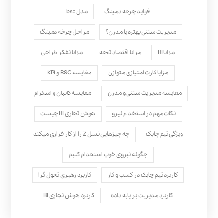
فواید چرخه دمینگ
مدل bsc
مدیریت سنتی بهتره یا مدرن؟
مراحل چرخه دمینگ
مزایا BI
مزایا اقتصاد توجه
مزایا تفکر طراحی
مزایا کارت امتیازی متوازن
مقایسه BSC و KPI
مقایسه مدیریت سنتی و مدرن
مقایسه کانبان و اسکرام
نکات مهم در استخدام نیرو
هوش تجاری BI چیست
ویژگی تیم چابک
چه چیزهایی نسل Z را از کار فراری میکند
چگونه نیروی خوب استخدام کنیم
کاربرد تیم چابک در کسب و کار
کاربرد رهبری تحول‌ گرا
کاربرد مدیریت بر پایه داده
کاربرد هوش تجاری BI