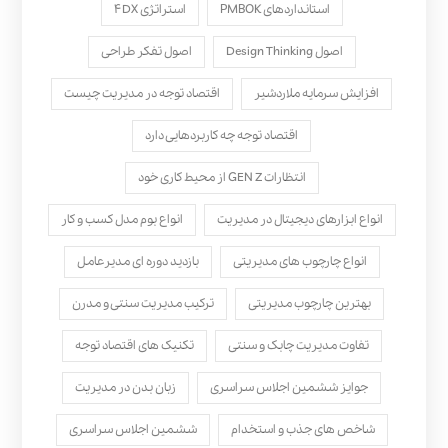
استانداردهای PMBOK
استراتژی ۴DX
اصول Design Thinking
اصول تفکر طراحی
افزایش سرمایه ملاردشیر
اقتصاد توجه در مدیریت چیست
اقتصاد توجه چه کاربردهایی دارد
انتظارات GEN Z از محیط کاری خود
انواع ابزارهای دیجیتال در مدیریت
انواع بوم مدل کسب‌ و کار
انواع چارچوب های مدیریتی
بازدید دوره ای مدیرعامل
بهترین چارچوب مدیریتی
ترکیب مدیریت سنتی و مدرن
تفاوت مدیریت چابک و سنتی
تکنیک های اقتصاد توجه
جوایز ششمین اجلاس سراسری
زبان بدن در مدیریت
شاخص های جذب و استخدام
ششمین اجلاس سراسری