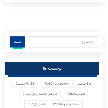
جستجو
برچسب ها
Bsc چیست
PMBOK ۵th Edition
PMBOK چیست؟
آموزش PMBOK
ابزارهای دیجیتال برای مدیران
استانداردهای PMBOK
استراتژی ۴DX