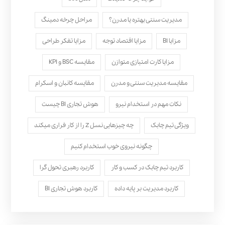
مدیریت سنتی بهتره یا مدرن؟
مراحل چرخه دمینگ
مزایا BI
مزایا اقتصاد توجه
مزایا تفکر طراحی
مزایا کارت امتیازی متوازن
مقایسه BSC و KPI
مقایسه مدیریت سنتی و مدرن
مقایسه کانبان و اسکرام
نکات مهم در استخدام نیرو
هوش تجاری BI چیست
ویژگی تیم چابک
چه چیزهایی نسل Z را از کار فراری میکند
چگونه نیروی خوب استخدام کنیم
کاربرد تیم چابک در کسب و کار
کاربرد رهبری تحول‌ گرا
کاربرد مدیریت بر پایه داده
کاربرد هوش تجاری BI