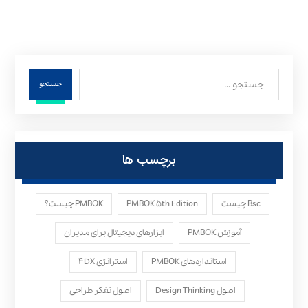
جستجو
برچسب ها
Bsc چیست
PMBOK ۵th Edition
PMBOK چیست؟
آموزش PMBOK
ابزارهای دیجیتال برای مدیران
استانداردهای PMBOK
استراتژی ۴DX
اصول Design Thinking
اصول تفکر طراحی