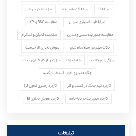
مزایا BI
مزایا اقتصاد توجه
مزایا تفکر طراحی
مزایا کارت امتیازی متوازن
مقایسه BSC و KPI
مقایسه مدیریت سنتی و مدرن
مقایسه کانبان و اسکرام
نکات مهم در استخدام نیرو
هوش تجاری BI چیست
ویژگی تیم چابک
چه چیزهایی نسل Z را از کار فراری میکند
چگونه نیروی خوب استخدام کنیم
کاربرد تیم چابک در کسب و کار
کاربرد رهبری تحول‌ گرا
کاربرد مدیریت بر پایه داده
کاربرد هوش تجاری BI
تبلیغات