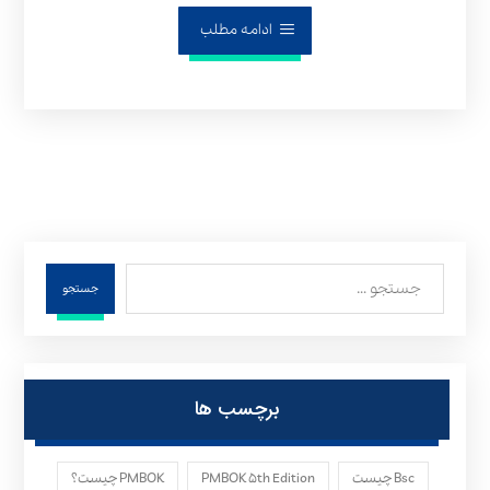
ادامه مطلب
جستجو
برچسب ها
Bsc چیست
PMBOK ۵th Edition
PMBOK چیست؟