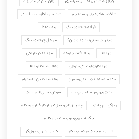
جوایز ششمین اجلاس سراسری
زبان بدن در مدیریت
شاخص های جذب و استخدام
ششمین اجلاس سراسری
فواید چرخه دمینگ
مدل bsc
مدیریت سنتی بهتره یا مدرن؟
مراحل چرخه دمینگ
مزایا BI
مزایا اقتصاد توجه
مزایا تفکر طراحی
مزایا کارت امتیازی متوازن
مقایسه BSC و KPI
مقایسه مدیریت سنتی و مدرن
مقایسه کانبان و اسکرام
نکات مهم در استخدام نیرو
هوش تجاری BI چیست
ویژگی تیم چابک
چه چیزهایی نسل Z را از کار فراری میکند
چگونه نیروی خوب استخدام کنیم
کاربرد تیم چابک در کسب و کار
کاربرد رهبری تحول‌ گرا