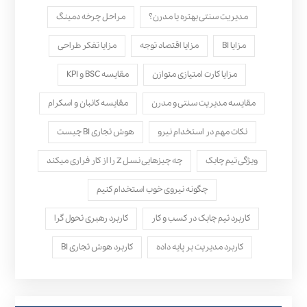
مدیریت سنتی بهتره یا مدرن؟
مراحل چرخه دمینگ
مزایا BI
مزایا اقتصاد توجه
مزایا تفکر طراحی
مزایا کارت امتیازی متوازن
مقایسه BSC و KPI
مقایسه مدیریت سنتی و مدرن
مقایسه کانبان و اسکرام
نکات مهم در استخدام نیرو
هوش تجاری BI چیست
ویژگی تیم چابک
چه چیزهایی نسل Z را از کار فراری میکند
چگونه نیروی خوب استخدام کنیم
کاربرد تیم چابک در کسب و کار
کاربرد رهبری تحول‌ گرا
کاربرد مدیریت بر پایه داده
کاربرد هوش تجاری BI