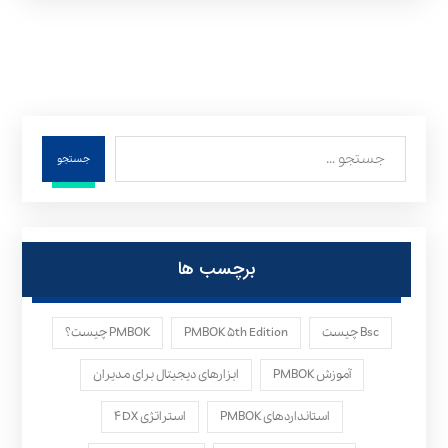
جستجو
برچسب ها
Bsc چیست
PMBOK ۵th Edition
PMBOK چیست؟
آموزش PMBOK
ابزارهای دیجیتال برای مدیران
استانداردهای PMBOK
استراتژی ۴DX