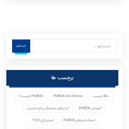
جستجو
برچسب ها
Bsc چیست
PMBOK ۵th Edition
PMBOK چیست؟
آموزش PMBOK
ابزارهای دیجیتال برای مدیران
استانداردهای PMBOK
استراتژی ۴DX