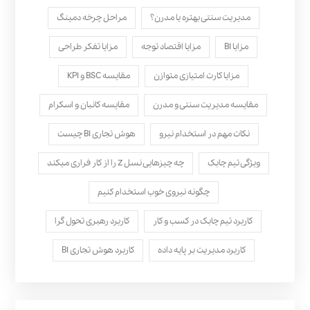
مدیریت سنتی بهتره یا مدرن؟
مراحل چرخه دمینگ
مزایا BI
مزایا اقتصاد توجه
مزایا تفکر طراحی
مزایا کارت امتیازی متوازن
مقایسه BSC و KPI
مقایسه مدیریت سنتی و مدرن
مقایسه کانبان و اسکرام
نکات مهم در استخدام نیرو
هوش تجاری BI چیست
ویژگی تیم چابک
چه چیزهایی نسل Z را از کار فراری میکند
چگونه نیروی خوب استخدام کنیم
کاربرد تیم چابک در کسب و کار
کاربرد رهبری تحول‌ گرا
کاربرد مدیریت بر پایه داده
کاربرد هوش تجاری BI