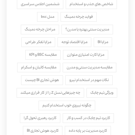
شاخص های جذب و استخدام
ششمین اجلاس سراسری
فواید چرخه دمینگ
مدل bsc
مدیریت سنتی بهتره یا مدرن؟
مراحل چرخه دمینگ
مزایا BI
مزایا اقتصاد توجه
مزایا تفکر طراحی
مزایا کارت امتیازی متوازن
مقایسه BSC و KPI
مقایسه مدیریت سنتی و مدرن
مقایسه کانبان و اسکرام
نکات مهم در استخدام نیرو
هوش تجاری BI چیست
ویژگی تیم چابک
چه چیزهایی نسل Z را از کار فراری میکند
چگونه نیروی خوب استخدام کنیم
کاربرد تیم چابک در کسب و کار
کاربرد رهبری تحول‌ گرا
کاربرد مدیریت بر پایه داده
کاربرد هوش تجاری BI