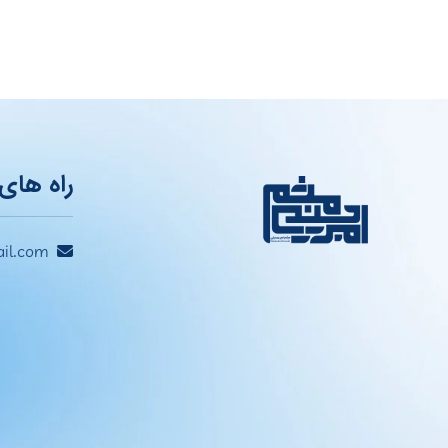
راه های 
il.com