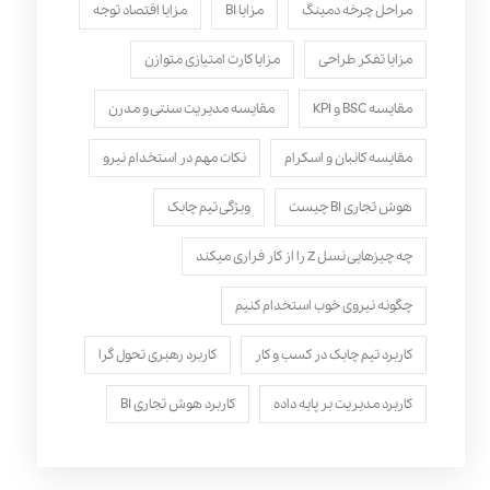
مراحل چرخه دمینگ
مزایا BI
مزایا اقتصاد توجه
مزایا تفکر طراحی
مزایا کارت امتیازی متوازن
مقایسه BSC و KPI
مقایسه مدیریت سنتی و مدرن
مقایسه کانبان و اسکرام
نکات مهم در استخدام نیرو
هوش تجاری BI چیست
ویژگی تیم چابک
چه چیزهایی نسل Z را از کار فراری میکند
چگونه نیروی خوب استخدام کنیم
کاربرد تیم چابک در کسب و کار
کاربرد رهبری تحول‌ گرا
کاربرد مدیریت بر پایه داده
کاربرد هوش تجاری BI