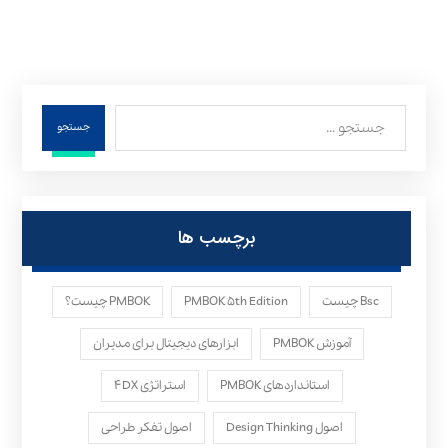
جستجو
برچسب ها
Bsc چیست
PMBOK ۵th Edition
PMBOK چیست؟
آموزش PMBOK
ابزارهای دیجیتال برای مدیران
استانداردهای PMBOK
استراتژی ۴DX
اصول Design Thinking
اصول تفکر طراحی