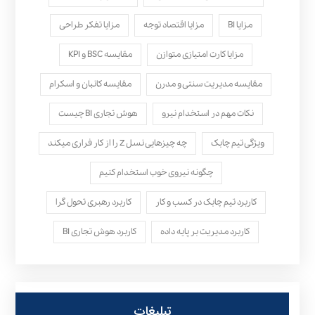
مزایا BI
مزایا اقتصاد توجه
مزایا تفکر طراحی
مزایا کارت امتیازی متوازن
مقایسه BSC و KPI
مقایسه مدیریت سنتی و مدرن
مقایسه کانبان و اسکرام
نکات مهم در استخدام نیرو
هوش تجاری BI چیست
ویژگی تیم چابک
چه چیزهایی نسل Z را از کار فراری میکند
چگونه نیروی خوب استخدام کنیم
کاربرد تیم چابک در کسب و کار
کاربرد رهبری تحول‌ گرا
کاربرد مدیریت بر پایه داده
کاربرد هوش تجاری BI
تبلیغات