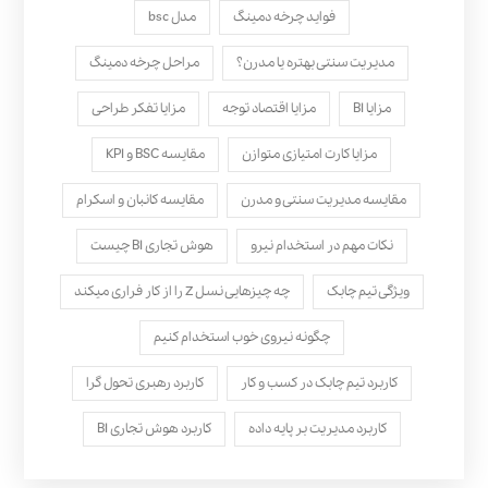
فواید چرخه دمینگ
مدل bsc
مدیریت سنتی بهتره یا مدرن؟
مراحل چرخه دمینگ
مزایا BI
مزایا اقتصاد توجه
مزایا تفکر طراحی
مزایا کارت امتیازی متوازن
مقایسه BSC و KPI
مقایسه مدیریت سنتی و مدرن
مقایسه کانبان و اسکرام
نکات مهم در استخدام نیرو
هوش تجاری BI چیست
ویژگی تیم چابک
چه چیزهایی نسل Z را از کار فراری میکند
چگونه نیروی خوب استخدام کنیم
کاربرد تیم چابک در کسب و کار
کاربرد رهبری تحول‌ گرا
کاربرد مدیریت بر پایه داده
کاربرد هوش تجاری BI