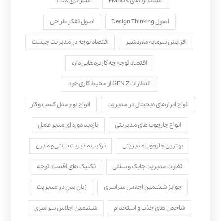
استانداردهای PMBOK
استراتژی ۴DX
اصول Design Thinking
اصول تفکر طراحی
افزایش سرمایه ملاردشیر
اقتصاد توجه در مدیریت چیست
اقتصاد توجه چه کاربردهایی دارد
انتظارات GEN Z از محیط کاری خود
انواع ابزارهای دیجیتال در مدیریت
انواع بوم مدل کسب‌ و کار
انواع چارچوب های مدیریتی
بازدید دوره ای مدیرعامل
بهترین چارچوب مدیریتی
ترکیب مدیریت سنتی و مدرن
تفاوت مدیریت چابک و سنتی
تکنیک های اقتصاد توجه
جوایز ششمین اجلاس سراسری
زبان بدن در مدیریت
شاخص های جذب و استخدام
ششمین اجلاس سراسری