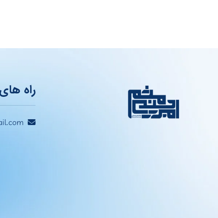
راه های 
il.com