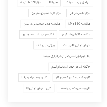
مراحل چرخه دمینگ
مزایا BI
مزایا اقتصاد توجه
مزایا تفکر طراحی
مزایا کارت امتیازی متوازن
مقایسه BSC و KPI
مقایسه مدیریت سنتی و مدرن
مقایسه کانبان و اسکرام
نکات مهم در استخدام نیرو
هوش تجاری BI چیست
ویژگی تیم چابک
چه چیزهایی نسل Z را از کار فراری میکند
چگونه نیروی خوب استخدام کنیم
کاربرد تیم چابک در کسب و کار
کاربرد رهبری تحول‌ گرا
کاربرد مدیریت بر پایه داده
کاربرد هوش تجاری BI