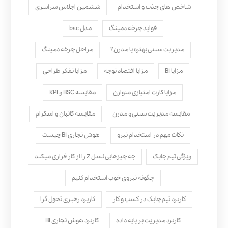
شاخص های جذب و استخدام
ششمین اجلاس سراسری
فواید چرخه دمینگ
مدل bsc
مدیریت سنتی بهتره یا مدرن؟
مراحل چرخه دمینگ
مزایا BI
مزایا اقتصاد توجه
مزایا تفکر طراحی
مزایا کارت امتیازی متوازن
مقایسه BSC و KPI
مقایسه مدیریت سنتی و مدرن
مقایسه کانبان و اسکرام
نکات مهم در استخدام نیرو
هوش تجاری BI چیست
ویژگی تیم چابک
چه چیزهایی نسل Z را از کار فراری میکند
چگونه نیروی خوب استخدام کنیم
کاربرد تیم چابک در کسب و کار
کاربرد رهبری تحول‌ گرا
کاربرد مدیریت بر پایه داده
کاربرد هوش تجاری BI