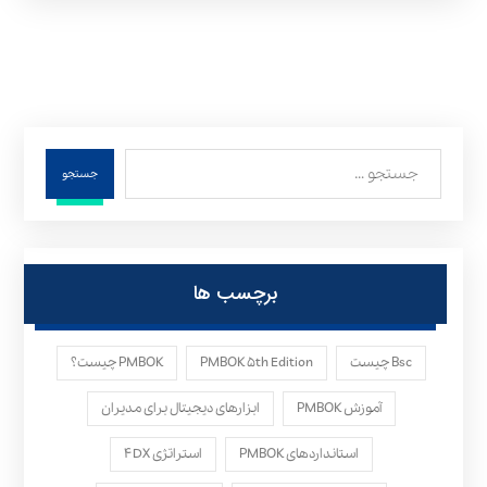
جستجو
برچسب ها
Bsc چیست
PMBOK ۵th Edition
PMBOK چیست؟
آموزش PMBOK
ابزارهای دیجیتال برای مدیران
استانداردهای PMBOK
استراتژی ۴DX