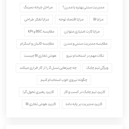
مدیریت سنتی بهتره یا مدرن؟
مراحل چرخه دمینگ
مزایا BI
مزایا اقتصاد توجه
مزایا تفکر طراحی
مزایا کارت امتیازی متوازن
مقایسه BSC و KPI
مقایسه مدیریت سنتی و مدرن
مقایسه کانبان و اسکرام
نکات مهم در استخدام نیرو
هوش تجاری BI چیست
ویژگی تیم چابک
چه چیزهایی نسل Z را از کار فراری میکند
چگونه نیروی خوب استخدام کنیم
کاربرد تیم چابک در کسب و کار
کاربرد رهبری تحول‌ گرا
کاربرد مدیریت بر پایه داده
کاربرد هوش تجاری BI