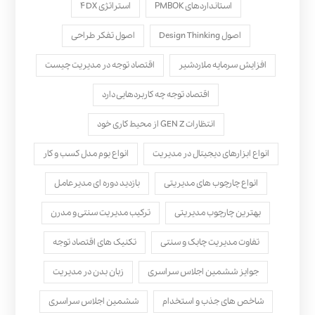
استانداردهای PMBOK
استراتژی ۴DX
اصول Design Thinking
اصول تفکر طراحی
افزایش سرمایه ملاردشیر
اقتصاد توجه در مدیریت چیست
اقتصاد توجه چه کاربردهایی دارد
انتظارات GEN Z از محیط کاری خود
انواع ابزارهای دیجیتال در مدیریت
انواع بوم مدل کسب‌ و کار
انواع چارچوب های مدیریتی
بازدید دوره ای مدیرعامل
بهترین چارچوب مدیریتی
ترکیب مدیریت سنتی و مدرن
تفاوت مدیریت چابک و سنتی
تکنیک های اقتصاد توجه
جوایز ششمین اجلاس سراسری
زبان بدن در مدیریت
شاخص های جذب و استخدام
ششمین اجلاس سراسری