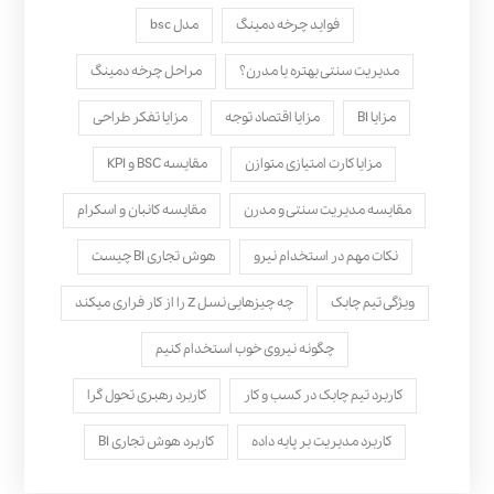
فواید چرخه دمینگ
مدل bsc
مدیریت سنتی بهتره یا مدرن؟
مراحل چرخه دمینگ
مزایا BI
مزایا اقتصاد توجه
مزایا تفکر طراحی
مزایا کارت امتیازی متوازن
مقایسه BSC و KPI
مقایسه مدیریت سنتی و مدرن
مقایسه کانبان و اسکرام
نکات مهم در استخدام نیرو
هوش تجاری BI چیست
ویژگی تیم چابک
چه چیزهایی نسل Z را از کار فراری میکند
چگونه نیروی خوب استخدام کنیم
کاربرد تیم چابک در کسب و کار
کاربرد رهبری تحول‌ گرا
کاربرد مدیریت بر پایه داده
کاربرد هوش تجاری BI