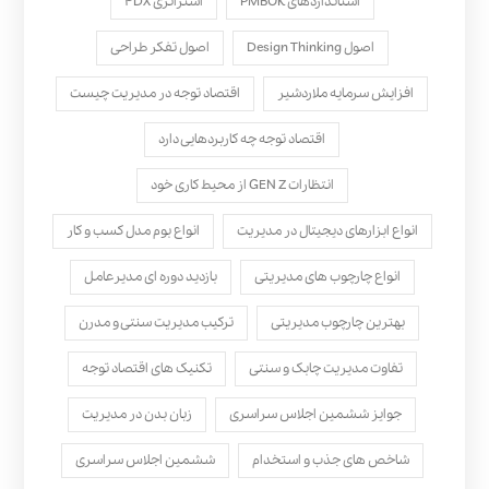
استانداردهای PMBOK
استراتژی ۴DX
اصول Design Thinking
اصول تفکر طراحی
افزایش سرمایه ملاردشیر
اقتصاد توجه در مدیریت چیست
اقتصاد توجه چه کاربردهایی دارد
انتظارات GEN Z از محیط کاری خود
انواع ابزارهای دیجیتال در مدیریت
انواع بوم مدل کسب‌ و کار
انواع چارچوب های مدیریتی
بازدید دوره ای مدیرعامل
بهترین چارچوب مدیریتی
ترکیب مدیریت سنتی و مدرن
تفاوت مدیریت چابک و سنتی
تکنیک های اقتصاد توجه
جوایز ششمین اجلاس سراسری
زبان بدن در مدیریت
شاخص های جذب و استخدام
ششمین اجلاس سراسری