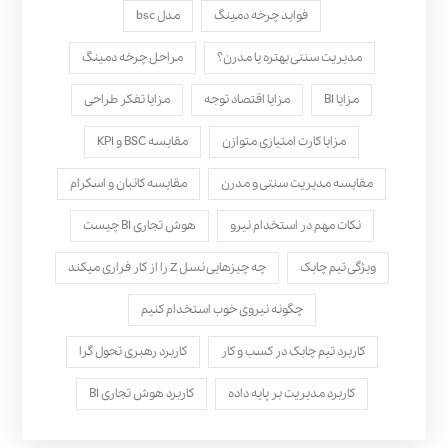
فواید چرخه دمینگ
مدل bsc
مدیریت سنتی بهتره یا مدرن؟
مراحل چرخه دمینگ
مزایا BI
مزایا اقتصاد توجه
مزایا تفکر طراحی
مزایا کارت امتیازی متوازن
مقایسه BSC و KPI
مقایسه مدیریت سنتی و مدرن
مقایسه کانبان و اسکرام
نکات مهم در استخدام نیرو
هوش تجاری BI چیست
ویژگی تیم چابک
چه چیزهایی نسل Z را از کار فراری میکند
چگونه نیروی خوب استخدام کنیم
کاربرد تیم چابک در کسب و کار
کاربرد رهبری تحول‌ گرا
کاربرد مدیریت بر پایه داده
کاربرد هوش تجاری BI