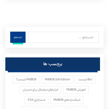
جستجو
برچسب ها
Bsc چیست
PMBOK ۵th Edition
PMBOK چیست؟
آموزش PMBOK
ابزارهای دیجیتال برای مدیران
استانداردهای PMBOK
استراتژی ۴DX