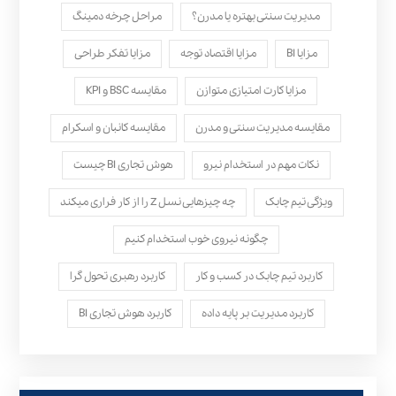
مدیریت سنتی بهتره یا مدرن؟
مراحل چرخه دمینگ
مزایا BI
مزایا اقتصاد توجه
مزایا تفکر طراحی
مزایا کارت امتیازی متوازن
مقایسه BSC و KPI
مقایسه مدیریت سنتی و مدرن
مقایسه کانبان و اسکرام
نکات مهم در استخدام نیرو
هوش تجاری BI چیست
ویژگی تیم چابک
چه چیزهایی نسل Z را از کار فراری میکند
چگونه نیروی خوب استخدام کنیم
کاربرد تیم چابک در کسب و کار
کاربرد رهبری تحول‌ گرا
کاربرد مدیریت بر پایه داده
کاربرد هوش تجاری BI