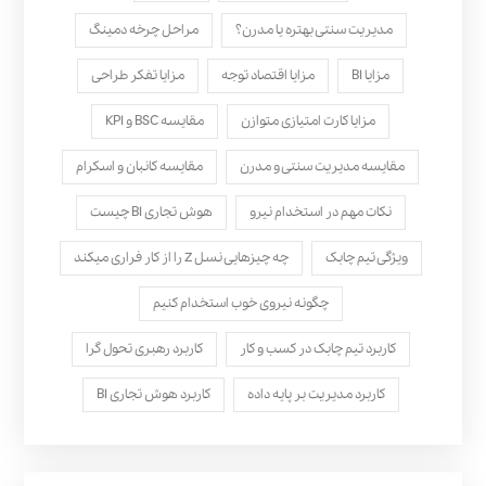
مدیریت سنتی بهتره یا مدرن؟
مراحل چرخه دمینگ
مزایا BI
مزایا اقتصاد توجه
مزایا تفکر طراحی
مزایا کارت امتیازی متوازن
مقایسه BSC و KPI
مقایسه مدیریت سنتی و مدرن
مقایسه کانبان و اسکرام
نکات مهم در استخدام نیرو
هوش تجاری BI چیست
ویژگی تیم چابک
چه چیزهایی نسل Z را از کار فراری میکند
چگونه نیروی خوب استخدام کنیم
کاربرد تیم چابک در کسب و کار
کاربرد رهبری تحول‌ گرا
کاربرد مدیریت بر پایه داده
کاربرد هوش تجاری BI