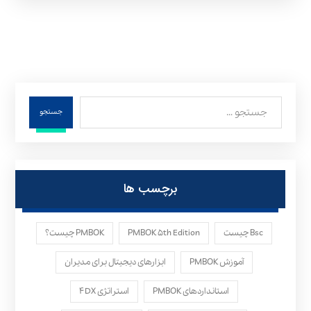
جستجو
برچسب ها
Bsc چیست
PMBOK ۵th Edition
PMBOK چیست؟
آموزش PMBOK
ابزارهای دیجیتال برای مدیران
استانداردهای PMBOK
استراتژی ۴DX