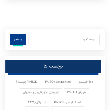
جستجو
برچسب ها
Bsc چیست
PMBOK ۵th Edition
PMBOK چیست؟
آموزش PMBOK
ابزارهای دیجیتال برای مدیران
استانداردهای PMBOK
استراتژی ۴DX