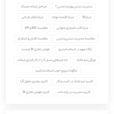
مدیریت سنتی بهتره یا مدرن؟
مراحل چرخه دمینگ
مزایا BI
مزایا اقتصاد توجه
مزایا تفکر طراحی
مزایا کارت امتیازی متوازن
مقایسه BSC و KPI
مقایسه مدیریت سنتی و مدرن
مقایسه کانبان و اسکرام
نکات مهم در استخدام نیرو
هوش تجاری BI چیست
ویژگی تیم چابک
چه چیزهایی نسل Z را از کار فراری میکند
چگونه نیروی خوب استخدام کنیم
کاربرد تیم چابک در کسب و کار
کاربرد رهبری تحول‌ گرا
کاربرد مدیریت بر پایه داده
کاربرد هوش تجاری BI