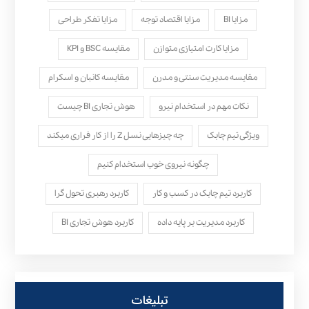
مزایا BI
مزایا اقتصاد توجه
مزایا تفکر طراحی
مزایا کارت امتیازی متوازن
مقایسه BSC و KPI
مقایسه مدیریت سنتی و مدرن
مقایسه کانبان و اسکرام
نکات مهم در استخدام نیرو
هوش تجاری BI چیست
ویژگی تیم چابک
چه چیزهایی نسل Z را از کار فراری میکند
چگونه نیروی خوب استخدام کنیم
کاربرد تیم چابک در کسب و کار
کاربرد رهبری تحول‌ گرا
کاربرد مدیریت بر پایه داده
کاربرد هوش تجاری BI
تبلیغات