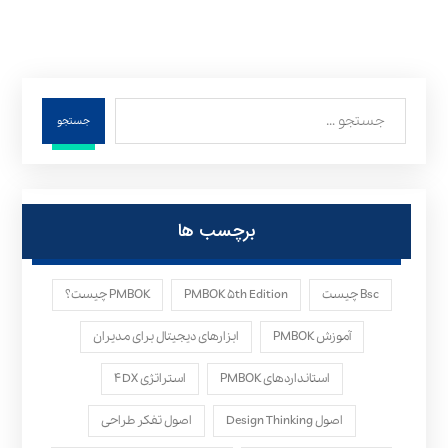
جستجو
برچسب ها
Bsc چیست
PMBOK ۵th Edition
PMBOK چیست؟
آموزش PMBOK
ابزارهای دیجیتال برای مدیران
استانداردهای PMBOK
استراتژی ۴DX
اصول Design Thinking
اصول تفکر طراحی