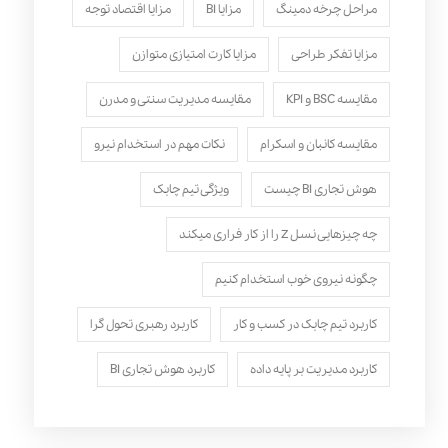
مراحل چرخه دمینگ
مزایا BI
مزایا اقتصاد توجه
مزایا تفکر طراحی
مزایا کارت امتیازی متوازن
مقایسه BSC و KPI
مقایسه مدیریت سنتی و مدرن
مقایسه کانبان و اسکرام
نکات مهم در استخدام نیرو
هوش تجاری BI چیست
ویژگی تیم چابک
چه چیزهایی نسل Z را از کار فراری میکند
چگونه نیروی خوب استخدام کنیم
کاربرد تیم چابک در کسب و کار
کاربرد رهبری تحول‌ گرا
کاربرد مدیریت بر پایه داده
کاربرد هوش تجاری BI