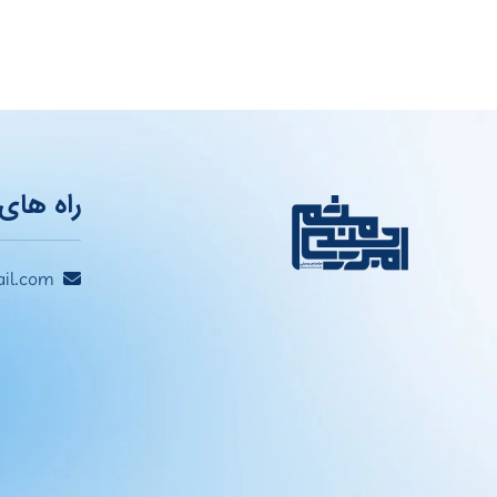
راه های 
il.com