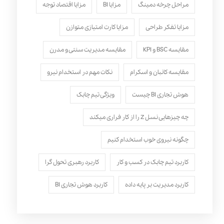
مراحل چرخه دمینگ
مزایا BI
مزایا اقتصاد توجه
مزایا تفکر طراحی
مزایا کارت امتیازی متوازن
مقایسه BSC و KPI
مقایسه مدیریت سنتی و مدرن
مقایسه کانبان و اسکرام
نکات مهم در استخدام نیرو
هوش تجاری BI چیست
ویژگی تیم چابک
چه چیزهایی نسل Z را از کار فراری میکند
چگونه نیروی خوب استخدام کنیم
کاربرد تیم چابک در کسب و کار
کاربرد رهبری تحول‌ گرا
کاربرد مدیریت بر پایه داده
کاربرد هوش تجاری BI