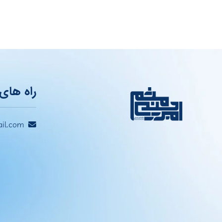
راه های 
il.com