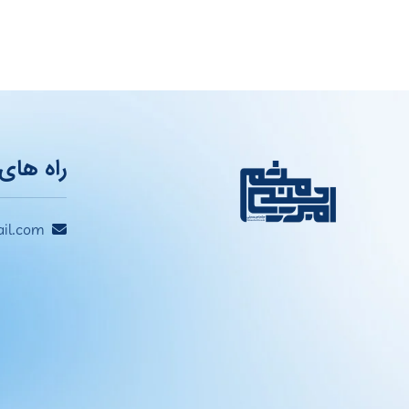
راه های 
il.com