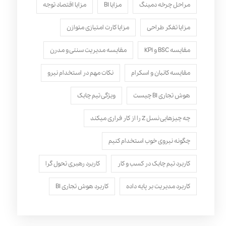
مراحل چرخه دمینگ
مزایا BI
مزایا اقتصاد توجه
مزایا تفکر طراحی
مزایا کارت امتیازی متوازن
مقایسه BSC و KPI
مقایسه مدیریت سنتی و مدرن
مقایسه کانبان و اسکرام
نکات مهم در استخدام نیرو
هوش تجاری BI چیست
ویژگی تیم چابک
چه چیزهایی نسل Z را از کار فراری میکند
چگونه نیروی خوب استخدام کنیم
کاربرد تیم چابک در کسب و کار
کاربرد رهبری تحول‌ گرا
کاربرد مدیریت بر پایه داده
کاربرد هوش تجاری BI