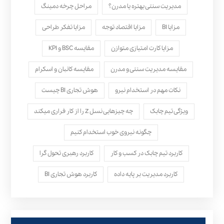
مدیریت سنتی بهتره یا مدرن؟
مراحل چرخه دمینگ
مزایا BI
مزایا اقتصاد توجه
مزایا تفکر طراحی
مزایا کارت امتیازی متوازن
مقایسه BSC و KPI
مقایسه مدیریت سنتی و مدرن
مقایسه کانبان و اسکرام
نکات مهم در استخدام نیرو
هوش تجاری BI چیست
ویژگی تیم چابک
چه چیزهایی نسل Z را از کار فراری میکند
چگونه نیروی خوب استخدام کنیم
کاربرد تیم چابک در کسب و کار
کاربرد رهبری تحول‌ گرا
کاربرد مدیریت بر پایه داده
کاربرد هوش تجاری BI