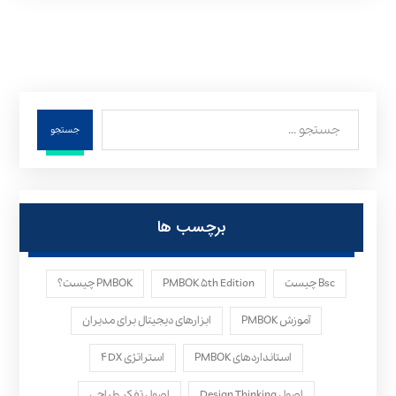
جستجو
برچسب ها
Bsc چیست
PMBOK ۵th Edition
PMBOK چیست؟
آموزش PMBOK
ابزارهای دیجیتال برای مدیران
استانداردهای PMBOK
استراتژی ۴DX
اصول Design Thinking
اصول تفکر طراحی