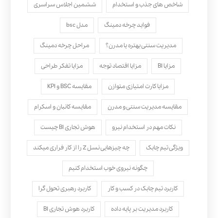
شاخص های جذب و استخدام
ششمین اجلاس سراسری
فواید چرخه دمینگ
مدل bsc
مدیریت سنتی بهتره یا مدرن؟
مراحل چرخه دمینگ
مزایا BI
مزایا اقتصاد توجه
مزایا تفکر طراحی
مزایا کارت امتیازی متوازن
مقایسه BSC و KPI
مقایسه مدیریت سنتی و مدرن
مقایسه کانبان و اسکرام
نکات مهم در استخدام نیرو
هوش تجاری BI چیست
ویژگی تیم چابک
چه چیزهایی نسل Z را از کار فراری میکند
چگونه نیروی خوب استخدام کنیم
کاربرد تیم چابک در کسب و کار
کاربرد رهبری تحول‌ گرا
کاربرد مدیریت بر پایه داده
کاربرد هوش تجاری BI