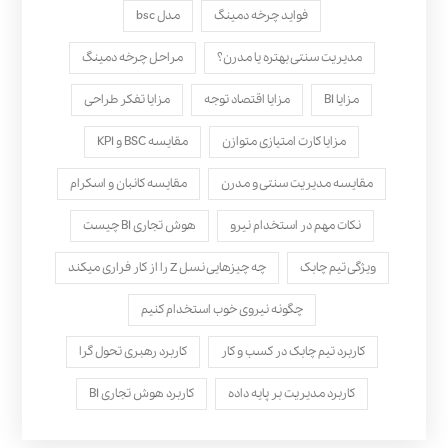
فواید چرخه دمینگ
مدل bsc
مدیریت سنتی بهتره یا مدرن؟
مراحل چرخه دمینگ
مزایا BI
مزایا اقتصاد توجه
مزایا تفکر طراحی
مزایا کارت امتیازی متوازن
مقایسه BSC و KPI
مقایسه مدیریت سنتی و مدرن
مقایسه کانبان و اسکرام
نکات مهم در استخدام نیرو
هوش تجاری BI چیست
ویژگی تیم چابک
چه چیزهایی نسل Z را از کار فراری میکند
چگونه نیروی خوب استخدام کنیم
کاربرد تیم چابک در کسب و کار
کاربرد رهبری تحول‌ گرا
کاربرد مدیریت بر پایه داده
کاربرد هوش تجاری BI