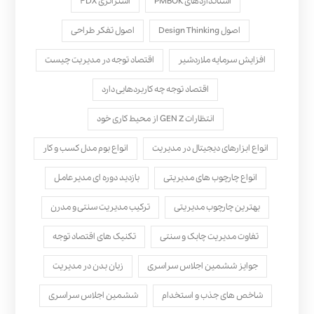
استانداردهای PMBOK
استراتژی ۴DX
اصول Design Thinking
اصول تفکر طراحی
افزایش سرمایه ملاردشیر
اقتصاد توجه در مدیریت چیست
اقتصاد توجه چه کاربردهایی دارد
انتظارات GEN Z از محیط کاری خود
انواع ابزارهای دیجیتال در مدیریت
انواع بوم مدل کسب‌ و کار
انواع چارچوب های مدیریتی
بازدید دوره ای مدیرعامل
بهترین چارچوب مدیریتی
ترکیب مدیریت سنتی و مدرن
تفاوت مدیریت چابک و سنتی
تکنیک های اقتصاد توجه
جوایز ششمین اجلاس سراسری
زبان بدن در مدیریت
شاخص های جذب و استخدام
ششمین اجلاس سراسری