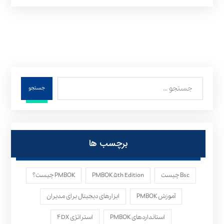
جستجو
برچسب ها
Bsc چیست
PMBOK ۵th Edition
PMBOK چیست؟
آموزش PMBOK
ابزارهای دیجیتال برای مدیران
استانداردهای PMBOK
استراتژی ۴DX