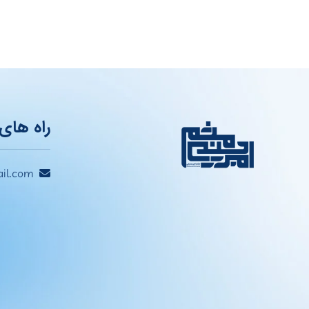
راه های 
il.com