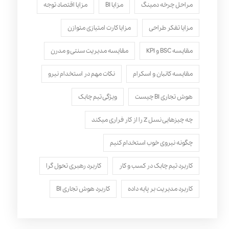
مراحل چرخه دمینگ
مزایا BI
مزایا اقتصاد توجه
مزایا تفکر طراحی
مزایا کارت امتیازی متوازن
مقایسه BSC و KPI
مقایسه مدیریت سنتی و مدرن
مقایسه کانبان و اسکرام
نکات مهم در استخدام نیرو
هوش تجاری BI چیست
ویژگی تیم چابک
چه چیزهایی نسل Z را از کار فراری میکند
چگونه نیروی خوب استخدام کنیم
کاربرد تیم چابک در کسب و کار
کاربرد رهبری تحول‌ گرا
کاربرد مدیریت بر پایه داده
کاربرد هوش تجاری BI